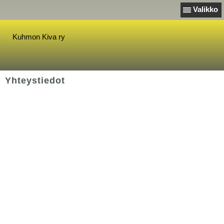
Valikko
Kuhmon Kiva ry
Yhteystiedot