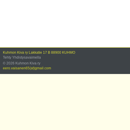
Kuhmon Kiva ry Lakkatie 17 B 88900 KUHMO
Tehty Yhdistysavaimella
©
2026 Kuhmon Kiva ry
eero.vaisanen65(at)gmail.com